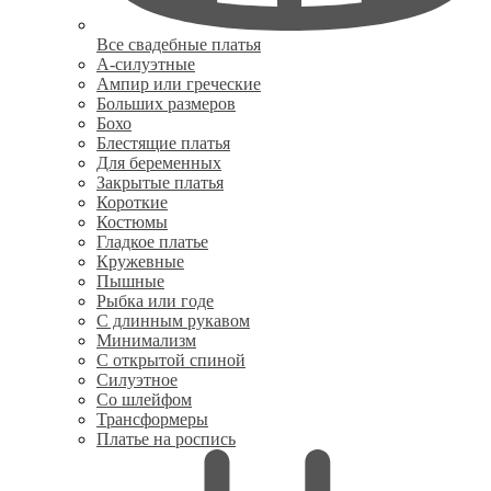
Все свадебные платья
А-силуэтные
Ампир или греческие
Больших размеров
Бохо
Блестящие платья
Для беременных
Закрытые платья
Короткие
Костюмы
Гладкое платье
Кружевные
Пышные
Рыбка или годе
С длинным рукавом
Минимализм
С открытой спиной
Силуэтное
Со шлейфом
Трансформеры
Платье на роспись