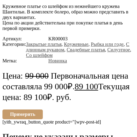
Кружевное платье со шлейфом из нежнейшего кружева
Шантильи. В комплекте болеро, образ можно представить в
двух вариантах.
Цена по акции действительна при покупке платья в день
первой примерки.
Артикул:
KR00003
Категории:
Закрытые платья
,
Кружевные
,
Рыбка или годе
,
С
длинным рукавом
,
Свадебные платья
,
Силуэтное
,
Со шлейфом
Метка:
Новинка
Цена:
99 000
Первоначальная цена
составляла 99 000₽.
89 100
Текущая
цена: 89 100₽.
руб.
Примерить
[yith_ywraq_button_quote product="[wpv-post-id]
Почему не указаны размеры