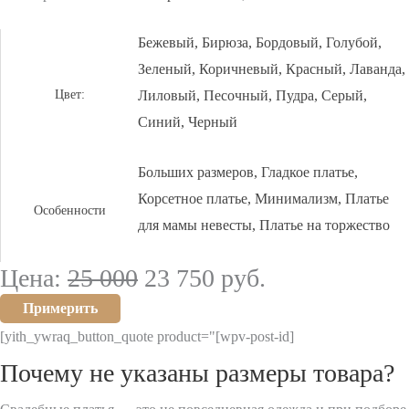
Бежевый
,
Бирюза
,
Бордовый
,
Голубой
,
Зеленый
,
Коричневый
,
Красный
,
Лаванда
,
Цвет:
Лиловый
,
Песочный
,
Пудра
,
Серый
,
Синий
,
Черный
Больших размеров
,
Гладкое платье
,
Корсетное платье
,
Минимализм
,
Платье
Особенности
для мамы невесты
,
Платье на торжество
Цена:
25 000
23 750
руб.
Примерить
[yith_ywraq_button_quote product="[wpv-post-id]
Почему не указаны размеры товара?